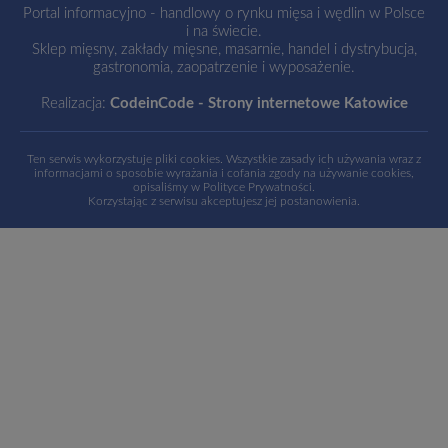
Portal informacyjno - handlowy o rynku mięsa i wędlin w Polsce
i na świecie.
Sklep mięsny, zakłady mięsne, masarnie, handel i dystrybucja,
gastronomia, zaopatrzenie i wyposażenie.
Realizacja:
CodeinCode - Strony internetowe Katowice
Ten serwis wykorzystuje pliki cookies. Wszystkie zasady ich używania wraz z
informacjami o sposobie wyrażania i cofania zgody na używanie cookies,
opisaliśmy w
Polityce Prywatności
.
Korzystając z serwisu akceptujesz jej postanowienia.