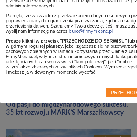
przetwarzane w różnych celach, na różnych podstawach oraz pr
administratorów danych.
Pamiętaj, że w związku z przetwarzaniem danych osobowych prz
poprawienia danych, ograniczenia przetwarzania, żądania usunię
przeniesienia danych. Szanujemy Twoja decyzję. Jeśli masz zastr
wyślij nam informację na adres
biuro@firmymiesne.pl
Proszę kliknij w przycisk "PRZECHODZĘ DO SERWISU" lub 
w górnym rogu tej planszy
, jeżeli zgadzasz się na przetwarzan
osobowych zbieranych w ramach korzystania przez Ciebie z usłu
FirmyMiesne.pl, w tym ze stron internetowych i innych funkcjonal
udostępnianych zarówno w wersji "komputerowej", jak i "mobile",
MENU
w tym także zbieranych w tzw. plikach Cookiem. Wyrażenie zgod
i możesz ją w dowolnym momencie wycofać.
Jesteś w
Firmymiesne.pl
>
Artykuły
>
Od pasji do
międzynarodowego sukcesu. 35 lat rozwoju MARK’S
Marszałkowscy
PRZECHOD
Od pasji do międzynarodowego sukcesu.
35 lat rozwoju MARK’S Marszałkowscy