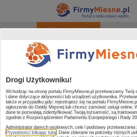
Portal o rynku mięsa i wędlin
+ Promuj produkty
O portalu
Reklama
Kontakt
Rejestracja / Logowanie
Powered by
Translate
Drogi Użytkowniku!
Wchodząc na stronę portalu FirmyMiesne.pl przetwarzamy Twój adr
i dane dotyczące aktywności lub urządzeń użytkownika. Przetw
Handel / Gastronomia
także w przypadku gdy: rejestrujesz się na portalu FirmyMiesne.
ogłoszenie do Giełdy Mięsnej lub chcesz zamówić usługi online.
Strefa sklep mięsny
dane te pozwalają zidentyfikować Twoją tożsamość, są traktowa
zgodnie z Rozporządzeniem Parlamentu Europejskiego i Rady 2
Zaopatrzenie i usługi
Administrator danych osobowych, cele i podstawy przetwarzania
Strefa marek
Prywatności klikając tutaj
. Dane zbierane na potrzeby różnych u