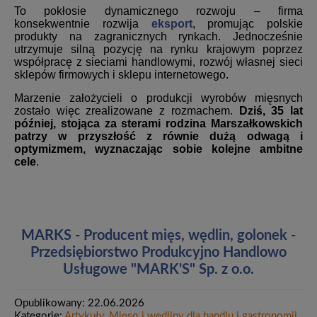
To pokłosie dynamicznego rozwoju – firma
konsekwentnie rozwija
eksport
, promując polskie
produkty na zagranicznych rynkach. Jednocześnie
utrzymuje silną pozycję na rynku krajowym poprzez
współpracę z sieciami handlowymi, rozwój własnej sieci
sklepów firmowych i sklepu internetowego.
Marzenie założycieli o produkcji wyrobów mięsnych
zostało więc zrealizowane z rozmachem.
Dziś, 35 lat
później, stojąca za sterami rodzina Marszałkowskich
patrzy w przyszłość z równie dużą odwagą i
optymizmem, wyznaczając sobie kolejne ambitne
cele
.
MARKS - Producent mięs, wędlin, golonek -
Przedsiębiorstwo Produkcyjno Handlowo
Usługowe "MARK'S" Sp. z o.o.
Opublikowany: 22.06.2026
Kategorie:
Artykuły
,
Mięso i wędliny dla handlu i gastronomii
,