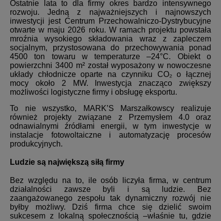
Ostatnie lata to dla firmy okres bardzo intensywnego
rozwoju. Jedną z najważniejszych i najnowszych
inwestycji jest Centrum Przechowalniczo-Dystrybucyjne
otwarte w maju 2026 roku. W ramach projektu powstała
mroźnia wysokiego składowania wraz z zapleczem
socjalnym, przystosowana do przechowywania ponad
4500 ton towaru w temperaturze –24°C. Obiekt o
powierzchni 3400 m² został wyposażony w nowoczesne
układy chłodnicze oparte na czynniku CO₂ o łącznej
mocy około 2 MW. Inwestycja znacząco zwiększy
możliwości logistyczne firmy i obsługę eksportu.
To nie wszystko, MARK’S Marszałkowscy realizuje
również projekty związane z Przemysłem 4.0 oraz
odnawialnymi źródłami energii, w tym inwestycje w
instalacje fotowoltaiczne i automatyzację procesów
produkcyjnych.
Ludzie są największą siłą firmy
Bez względu na to, ile osób liczyła firma, w centrum
działalności zawsze byli i są ludzie. Bez
zaangażowanego zespołu tak dynamiczny rozwój nie
byłby możliwy. Dziś firma chce się dzielić swoim
sukcesem z lokalną społecznością –właśnie tu, gdzie