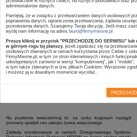
przetwarzane w różnych celach, na różnych podstawach oraz pr
administratorów danych.
Pamiętaj, że w związku z przetwarzaniem danych osobowych prz
poprawienia danych, ograniczenia przetwarzania, żądania usunię
przeniesienia danych. Szanujemy Twoja decyzję. Jeśli masz zastr
wyślij nam informację na adres
biuro@firmymiesne.pl
Proszę kliknij w przycisk "PRZECHODZĘ DO SERWISU" lub 
w górnym rogu tej planszy
, jeżeli zgadzasz się na przetwarzan
osobowych zbieranych w ramach korzystania przez Ciebie z usłu
FirmyMiesne.pl, w tym ze stron internetowych i innych funkcjonal
udostępnianych zarówno w wersji "komputerowej", jak i "mobile",
MENU
w tym także zbieranych w tzw. plikach Cookiem. Wyrażenie zgod
i możesz ją w dowolnym momencie wycofać.
Jesteś w
Firmymiesne.pl
>
Artykuły
>
Spadek cen zakupu
żywca wieprzowego
PRZECHOD
Spadek cen zakupu żywca wieprzowego
Na przełomie kwiecień/maj br. na rynku krajowym nastąpił
ponowny spadek cen zakupu żywca wieprzowego.
Zakłady monitorowane w ramach Zintegrowanego Systemu