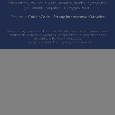
Sklep mięsny, zakłady mięsne, masarnie, handel i dystrybucja,
gastronomia, zaopatrzenie i wyposażenie.
Realizacja:
CodeinCode - Strony internetowe Katowice
Ten serwis wykorzystuje pliki cookies. Wszystkie zasady ich używania wraz z
informacjami o sposobie wyrażania i cofania zgody na używanie cookies,
opisaliśmy w
Polityce Prywatności
.
Korzystając z serwisu akceptujesz jej postanowienia.