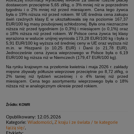
Rolniczej Informacji Rynkowej MRiRW za świnie rzeźne płaciły
dostawcom przeciętnie 5,65 zł/kg, o 3% mniej niż w poprzednim
tygodniu i o 2% mniej niż przed miesiącem. Cena tego żywca
była o 19% niższa niż przed rokiem. W UE średnia cena zakupu
świń rzeźnych klasy E w ukształtowała się na poziomie 167,37
EUR/100 kg masy poubojowej schłodzonej. Była ona nieznaczne
niższa niż przed tygodniem (o 0,3%) i miesiącem (o 0,1%) oraz
o 18% niższa niż przed rokiem. W Polsce cena żywca tej klasy
wyrażona w walucie unijnej wyniosła 173,28 EUR/100 kg i była o
5,91 EUR/100 kg wyższa od średniej ceny w UE oraz wyższa niż
m.in. w Hiszpanii (o 10,25 EUR) i Danii (o 21,78 EUR).
Jednocześnie cena żywca wieprzowego w Polsce była o 6,19
EUR/100 kg niższa niż w Niemczech (179,47 EUR/100 kg).
Na rynku krajowym na przełomie kwietnia i maja 2026 r. zakłady
mięsne zbywały półtusze wieprzowe przeciętnie po 8,72 zł/kg, o
2% taniej niż tydzień wcześniej i o 4% taniej niż przed
miesiącem. Cena tego asortymentu wieprzowego była o 18%
niższa niż w analogicznym okresie przed rokiem.
Źródło: KOWR
Opublikowany: 12.05.2026
Kategorie:
Wiadomości
,
Z kraju i ze świata / te kategorie
łączą się/
,
Etykiety: