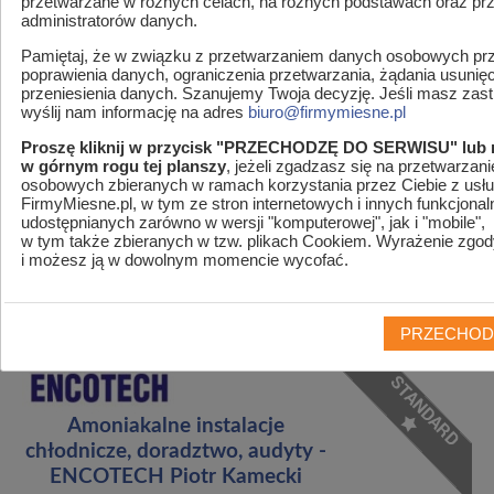
przetwarzane w różnych celach, na różnych podstawach oraz pr
administratorów danych.
Pamiętaj, że w związku z przetwarzaniem danych osobowych prz
poprawienia danych, ograniczenia przetwarzania, żądania usunię
przeniesienia danych. Szanujemy Twoja decyzję. Jeśli masz zastr
wyślij nam informację na adres
biuro@firmymiesne.pl
Proszę kliknij w przycisk "PRZECHODZĘ DO SERWISU" lub 
w górnym rogu tej planszy
, jeżeli zgadzasz się na przetwarzan
osobowych zbieranych w ramach korzystania przez Ciebie z usłu
FirmyMiesne.pl, w tym ze stron internetowych i innych funkcjonal
udostępnianych zarówno w wersji "komputerowej", jak i "mobile",
MENU
w tym także zbieranych w tzw. plikach Cookiem. Wyrażenie zgod
i możesz ją w dowolnym momencie wycofać.
Jesteś w
Firmymiesne.pl
>
Katalog firm
>
Amoniakalne
instalacje chłodnicze, doradztwo, audyty - ENCOTECH Piotr
Kamecki
>
Oferta
PRZECHOD
Amoniakalne instalacje
chłodnicze, doradztwo, audyty -
ENCOTECH Piotr Kamecki