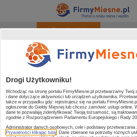
Portal o rynku mięsa i wędlin
+ Promuj produkty
O portalu
Reklama
Kontakt
Rejestracja / Logowanie
Powered by
Translate
Drogi Użytkowniku!
Wchodząc na stronę portalu FirmyMiesne.pl przetwarzamy Twój adr
i dane dotyczące aktywności lub urządzeń użytkownika. Przetw
Handel / Gastronomia
także w przypadku gdy: rejestrujesz się na portalu FirmyMiesne.
ogłoszenie do Giełdy Mięsnej lub chcesz zamówić usługi online.
Strefa sklep mięsny
dane te pozwalają zidentyfikować Twoją tożsamość, są traktowa
zgodnie z Rozporządzeniem Parlamentu Europejskiego i Rady 2
Zaopatrzenie i usługi
Administrator danych osobowych, cele i podstawy przetwarzania
Strefa marek
Prywatności klikając tutaj
. Dane zbierane na potrzeby różnych u