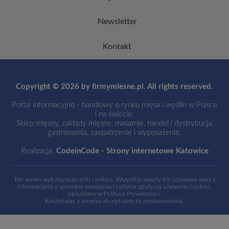
Newsletter
Kontakt
Copyright © 2026 by firmymiesne.pl. All rights reserved.
Portal informacyjno - handlowy o rynku mięsa i wędlin w Polsce
i na świecie.
Sklep mięsny, zakłady mięsne, masarnie, handel i dystrybucja,
gastronomia, zaopatrzenie i wyposażenie.
Realizacja:
CodeinCode - Strony internetowe Katowice
Ten serwis wykorzystuje pliki cookies. Wszystkie zasady ich używania wraz z
informacjami o sposobie wyrażania i cofania zgody na używanie cookies,
opisaliśmy w
Polityce Prywatności
.
Korzystając z serwisu akceptujesz jej postanowienia.