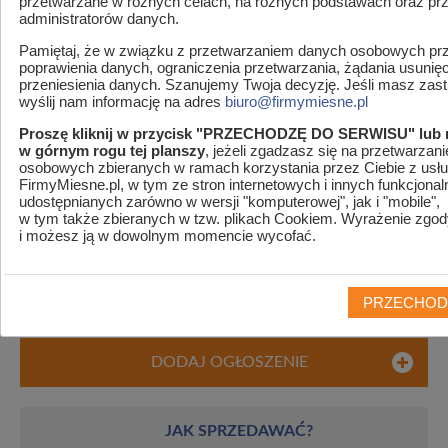
przetwarzane w różnych celach, na różnych podstawach oraz pr
administratorów danych.
Pamiętaj, że w związku z przetwarzaniem danych osobowych prz
poprawienia danych, ograniczenia przetwarzania, żądania usunię
przeniesienia danych. Szanujemy Twoja decyzję. Jeśli masz zastr
wyślij nam informację na adres
biuro@firmymiesne.pl
Proszę kliknij w przycisk "PRZECHODZĘ DO SERWISU" lub 
w górnym rogu tej planszy
, jeżeli zgadzasz się na przetwarzan
osobowych zbieranych w ramach korzystania przez Ciebie z usłu
FirmyMiesne.pl, w tym ze stron internetowych i innych funkcjonal
udostępnianych zarówno w wersji "komputerowej", jak i "mobile",
MENU
w tym także zbieranych w tzw. plikach Cookiem. Wyrażenie zgod
i możesz ją w dowolnym momencie wycofać.
Wyniki wyszukiwania
PRZECHOD
DODAJ OGŁOSZENIE
JAK SPRZEDAWAĆ?