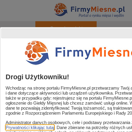
Portal o rynku mięsa i wędlin
+ Promuj produkty
O portalu
Reklama
Kontakt
Rejestracja / Logowanie
Powered by
Translate
Drogi Użytkowniku!
Wchodząc na stronę portalu FirmyMiesne.pl przetwarzamy Twój adr
i dane dotyczące aktywności lub urządzeń użytkownika. Przetw
Handel / Gastronomia
także w przypadku gdy: rejestrujesz się na portalu FirmyMiesne.
ogłoszenie do Giełdy Mięsnej lub chcesz zamówić usługi online.
Strefa sklep mięsny
dane te pozwalają zidentyfikować Twoją tożsamość, są traktowa
zgodnie z Rozporządzeniem Parlamentu Europejskiego i Rady 2
Zaopatrzenie i usługi
Administrator danych osobowych, cele i podstawy przetwarzania
Strefa marek
Prywatności klikając tutaj
. Dane zbierane na potrzeby różnych u