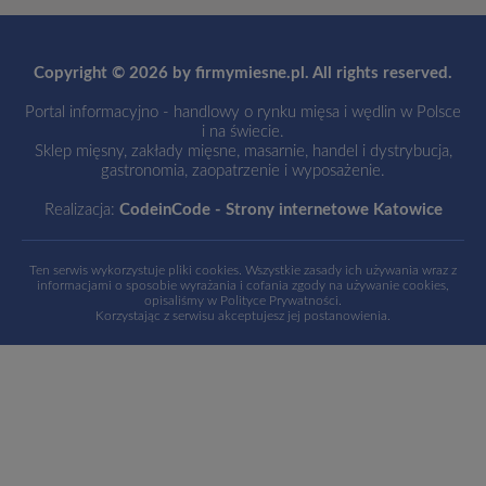
Copyright © 2026 by firmymiesne.pl. All rights reserved.
Portal informacyjno - handlowy o rynku mięsa i wędlin w Polsce
i na świecie.
Sklep mięsny, zakłady mięsne, masarnie, handel i dystrybucja,
gastronomia, zaopatrzenie i wyposażenie.
Realizacja:
CodeinCode - Strony internetowe Katowice
Ten serwis wykorzystuje pliki cookies. Wszystkie zasady ich używania wraz z
informacjami o sposobie wyrażania i cofania zgody na używanie cookies,
opisaliśmy w
Polityce Prywatności
.
Korzystając z serwisu akceptujesz jej postanowienia.