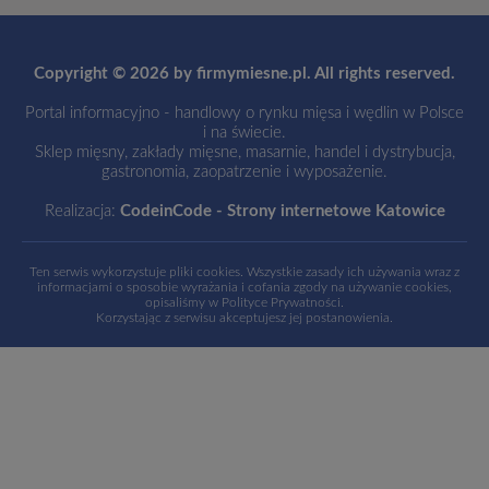
Copyright © 2026 by firmymiesne.pl. All rights reserved.
Portal informacyjno - handlowy o rynku mięsa i wędlin w Polsce
i na świecie.
Sklep mięsny, zakłady mięsne, masarnie, handel i dystrybucja,
gastronomia, zaopatrzenie i wyposażenie.
Realizacja:
CodeinCode - Strony internetowe Katowice
Ten serwis wykorzystuje pliki cookies. Wszystkie zasady ich używania wraz z
informacjami o sposobie wyrażania i cofania zgody na używanie cookies,
opisaliśmy w
Polityce Prywatności
.
Korzystając z serwisu akceptujesz jej postanowienia.