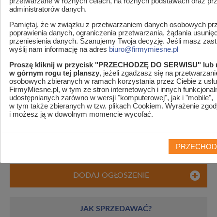
przetwarzane w różnych celach, na różnych podstawach oraz pr
administratorów danych.
Pamiętaj, że w związku z przetwarzaniem danych osobowych prz
poprawienia danych, ograniczenia przetwarzania, żądania usunię
przeniesienia danych. Szanujemy Twoja decyzję. Jeśli masz zastr
wyślij nam informację na adres
biuro@firmymiesne.pl
Proszę kliknij w przycisk "PRZECHODZĘ DO SERWISU" lub 
w górnym rogu tej planszy
, jeżeli zgadzasz się na przetwarzan
osobowych zbieranych w ramach korzystania przez Ciebie z usłu
FirmyMiesne.pl, w tym ze stron internetowych i innych funkcjonal
udostępnianych zarówno w wersji "komputerowej", jak i "mobile",
MENU
w tym także zbieranych w tzw. plikach Cookiem. Wyrażenie zgod
i możesz ją w dowolnym momencie wycofać.
Wyniki wyszukiwania
PRZECHOD
DODAJ OGŁOSZENIE
JAK SPRZEDAWAĆ?