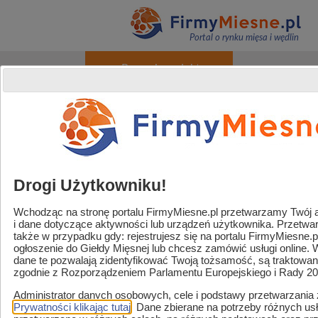
Portal o rynku mięsa i wędlin
+ Promuj produkty
O portalu
Reklama
Kontakt
Rejestracja / Logowanie
Powered by
Translate
Drogi Użytkowniku!
Wchodząc na stronę portalu FirmyMiesne.pl przetwarzamy Twój adr
i dane dotyczące aktywności lub urządzeń użytkownika. Przetw
Handel / Gastronomia
także w przypadku gdy: rejestrujesz się na portalu FirmyMiesne.
ogłoszenie do Giełdy Mięsnej lub chcesz zamówić usługi online.
Strefa sklep mięsny
dane te pozwalają zidentyfikować Twoją tożsamość, są traktowa
zgodnie z Rozporządzeniem Parlamentu Europejskiego i Rady 2
Zaopatrzenie i usługi
Administrator danych osobowych, cele i podstawy przetwarzania
Strefa marek
Prywatności klikając tutaj
. Dane zbierane na potrzeby różnych u