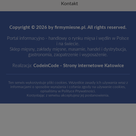
Kontakt
Copyright © 2026 by firmymiesne.pl. All rights reserved.
Portal informacyjno - handlowy o rynku mięsa i wędlin w Polsce
i na świecie.
Sklep mięsny, zakłady mięsne, masarnie, handel i dystrybucja,
gastronomia, zaopatrzenie i wyposażenie.
Realizacja:
CodeinCode - Strony internetowe Katowice
Ten serwis wykorzystuje pliki cookies. Wszystkie zasady ich używania wraz z
informacjami o sposobie wyrażania i cofania zgody na używanie cookies,
opisaliśmy w
Polityce Prywatności
.
Korzystając z serwisu akceptujesz jej postanowienia.