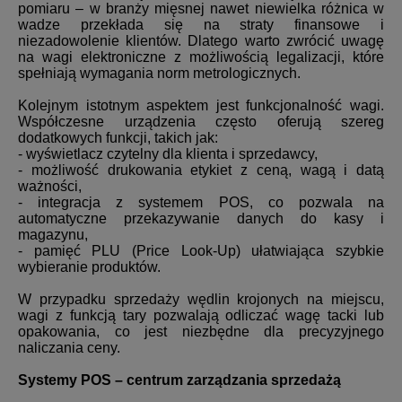
pomiaru – w branży mięsnej nawet niewielka różnica w
wadze przekłada się na straty finansowe i
niezadowolenie klientów. Dlatego warto zwrócić uwagę
na wagi elektroniczne z możliwością legalizacji, które
spełniają wymagania norm metrologicznych.
Kolejnym istotnym aspektem jest funkcjonalność wagi.
Współczesne urządzenia często oferują szereg
dodatkowych funkcji, takich jak:
- wyświetlacz czytelny dla klienta i sprzedawcy,
- możliwość drukowania etykiet z ceną, wagą i datą
ważności,
- integracja z systemem POS, co pozwala na
automatyczne przekazywanie danych do kasy i
magazynu,
- pamięć PLU (Price Look-Up) ułatwiająca szybkie
wybieranie produktów.
W przypadku sprzedaży wędlin krojonych na miejscu,
wagi z funkcją tary pozwalają odliczać wagę tacki lub
opakowania, co jest niezbędne dla precyzyjnego
naliczania ceny.
Systemy POS – centrum zarządzania sprzedażą