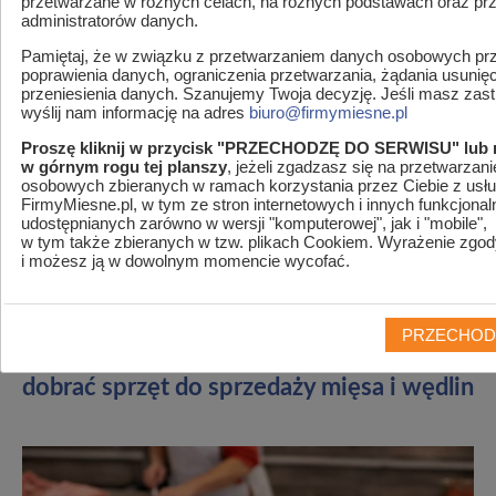
przetwarzane w różnych celach, na różnych podstawach oraz pr
administratorów danych.
Pamiętaj, że w związku z przetwarzaniem danych osobowych prz
poprawienia danych, ograniczenia przetwarzania, żądania usunię
przeniesienia danych. Szanujemy Twoja decyzję. Jeśli masz zastr
wyślij nam informację na adres
biuro@firmymiesne.pl
Proszę kliknij w przycisk "PRZECHODZĘ DO SERWISU" lub 
w górnym rogu tej planszy
, jeżeli zgadzasz się na przetwarzan
osobowych zbieranych w ramach korzystania przez Ciebie z usłu
FirmyMiesne.pl, w tym ze stron internetowych i innych funkcjonal
udostępnianych zarówno w wersji "komputerowej", jak i "mobile",
MENU
w tym także zbieranych w tzw. plikach Cookiem. Wyrażenie zgod
i możesz ją w dowolnym momencie wycofać.
Jesteś w
Firmymiesne.pl
>
Artykuły
>
Wagi sklepowe i
systemy POS – jak dobrać sprzęt do sprzedaży mięsa i wędlin
PRZECHOD
Wagi sklepowe i systemy POS – jak
dobrać sprzęt do sprzedaży mięsa i wędlin