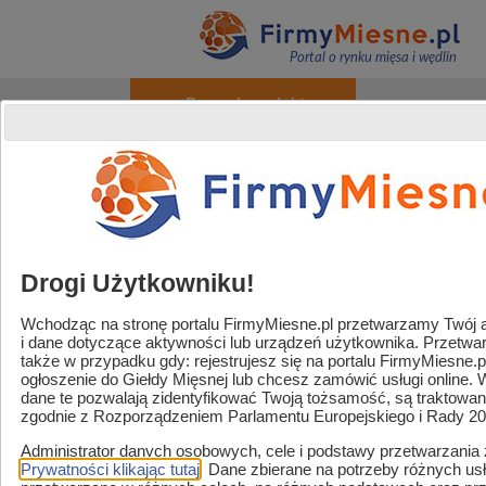
Portal o rynku mięsa i wędlin
+ Promuj produkty
O portalu
Reklama
Kontakt
Rejestracja / Logowanie
Powered by
Translate
Drogi Użytkowniku!
Wchodząc na stronę portalu FirmyMiesne.pl przetwarzamy Twój adr
i dane dotyczące aktywności lub urządzeń użytkownika. Przetw
Handel / Gastronomia
także w przypadku gdy: rejestrujesz się na portalu FirmyMiesne.
ogłoszenie do Giełdy Mięsnej lub chcesz zamówić usługi online.
Strefa sklep mięsny
dane te pozwalają zidentyfikować Twoją tożsamość, są traktowa
zgodnie z Rozporządzeniem Parlamentu Europejskiego i Rady 2
Zaopatrzenie i usługi
Administrator danych osobowych, cele i podstawy przetwarzania
Strefa marek
Prywatności klikając tutaj
. Dane zbierane na potrzeby różnych u