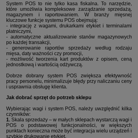
System POS to nie tylko kasa fiskalna. To narzędzie,
które umożliwia kompleksowe zarządzanie sprzedażą,
magazynem i raportowaniem. W branży mięsnej
kluczowe funkcje systemu POS obejmują:
- integrację z wagami, drukarkami etykiet i terminalami
płatniczymi,
- automatyczne aktualizowanie stanów magazynowych
po każdej transakcji,
- generowanie raportów sprzedaży według rodzaju
mięsa, daty ważności czy promocji,
- możliwość tworzenia kart produktów z opisem, ceną
jednostkową i wartością odżywczą.
Dobrze dobrany system POS zwiększa efektywność
pracy personelu, minimalizuje błędy przy naliczaniu ceny
i usprawnia obsługę klienta.
Jak dobrać sprzęt do potrzeb sklepu
Wybierając wagi i system POS, należy uwzględnić kilka
czynników:
1.
Skala sprzedaży – w małych sklepach wystarczą wagi i
POS o podstawowej funkcjonalności, w większych
punktach konieczna może być integracja wielu urządzeń i
szybkie drukowanie etykiet.