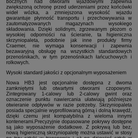
bocznych nad otworami wjazdowymi zapewnia
zwiększoną ochronę przed uderzeniami przez końcówki
wideł wózka, a zmniejszona wysokość wjazdu
gwarantuje płynność transportu i przechowywania w
zautomatyzowanych magazynach wysokiego
składowania. Dzięki solidnym, zgrzewanym płozom o
wysokiej odporności na ścieranie, ta higieniczna
skrzyniopaleta, podobnie jak inne produkty firmy
Craemer, nie wymaga konserwacji i zapewnia
bezawaryjną obsługę na wszystkich standardowych
przenośnikach, w tym przenośnikach łańcuchowych i
rolkowych.
Wysoki standard jakości z opcjonalnym wyposażeniem
Nowa HB3 jest opcjonalnie dostępna z dwoma
zamkniętymi lub otwartymi otworami czopowymi.
Zintegrowany 1-calowy lub 2-calowy gwint oraz
oznaczenie punktu nawiercania ułatwiają późniejsze
otwieranie odpływów w razie potrzeby. Skrzyniopaleta
posiada specjalnie wyprofilowaną górną i dolną krawędź,
dzięki czemu jest kompatybilna z wieloma innymi
kontenerami.Precyzyjnie dopasowane pokrywy dostępne
są jako wyposażenie dodatkowe. Z pokrywą lub bez,
nową higieniczną skrzyniopaletę można ustawić w stosy