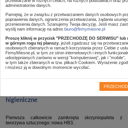
przetwarzane w różnych celach, na różnych podstawach oraz pr
administratorów danych.
Pamiętaj, że w związku z przetwarzaniem danych osobowych prz
poprawienia danych, ograniczenia przetwarzania, żądania usunię
przeniesienia danych. Szanujemy Twoja decyzję. Jeśli masz zastr
wyślij nam informację na adres
biuro@firmymiesne.pl
Proszę kliknij w przycisk "PRZECHODZĘ DO SERWISU" lub 
w górnym rogu tej planszy
, jeżeli zgadzasz się na przetwarzan
osobowych zbieranych w ramach korzystania przez Ciebie z usłu
FirmyMiesne.pl, w tym ze stron internetowych i innych funkcjonal
udostępnianych zarówno w wersji "komputerowej", jak i "mobile",
MENU
w tym także zbieranych w tzw. plikach Cookiem. Wyrażenie zgod
i możesz ją w dowolnym momencie wycofać.
Jesteś w
Firmymiesne.pl
>
Artykuły
>
Skrzyniopalety
Craemer- w 100% higieniczne
PRZECHOD
Skrzyniopalety Craemer- w 100%
higieniczne
Pierwsza całkowicie zamknięta skrzyniopaleta z
tworzywa sztucznego: nowa HB3.