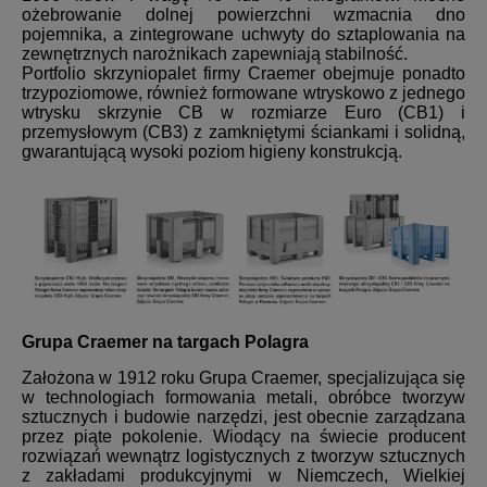
ożebrowanie dolnej powierzchni wzmacnia dno
pojemnika, a zintegrowane uchwyty do sztaplowania na
zewnętrznych narożnikach zapewniają stabilność.
Portfolio skrzyniopalet firmy Craemer obejmuje ponadto
trzypoziomowe, również formowane wtryskowo z jednego
wtrysku skrzynie CB w rozmiarze Euro (CB1) i
przemysłowym (CB3) z zamkniętymi ściankami i solidną,
gwarantującą wysoki poziom higieny konstrukcją.
Grupa Craemer na targach Polagra
Założona w 1912 roku Grupa Craemer, specjalizująca się
w technologiach formowania metali, obróbce tworzyw
sztucznych i budowie narzędzi, jest obecnie zarządzana
przez piąte pokolenie. Wiodący na świecie producent
rozwiązań wewnątrz logistycznych z tworzyw sztucznych
z zakładami produkcyjnymi w Niemczech, Wielkiej