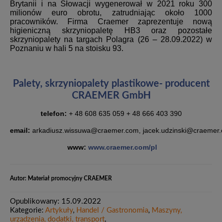
Brytanii i na Słowacji wygenerował w 2021 roku 300
milionów euro obrotu, zatrudniając około 1000
pracowników. Firma Craemer zaprezentuje nową
higieniczną skrzyniopaletę HB3 oraz pozostałe
skrzyniopalety na targach Polagra (26 – 28.09.2022) w
Poznaniu w hali 5 na stoisku 93.
Palety, skrzyniopalety plastikowe- producent
CRAEMER GmbH
telefon:
+ 48 608 635 059
+ 48 666 403 390
email:
arkadiusz.wissuwa@craemer.com,
jacek.udzinski@craemer
www:
www.craemer.com/pl
Autor: Materiał promocyjny CRAEMER
Opublikowany: 15.09.2022
Kategorie:
Artykuły
,
Handel / Gastronomia
,
Maszyny,
urządzenia, dodatki, transport
,