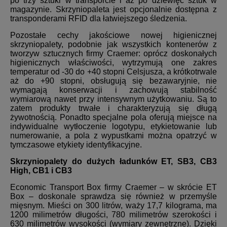
po trzy sztuki w transporcie i aż po dziewięć sztuk w
magazynie. Skrzyniopaleta jest opcjonalnie dostępna z
transponderami RFID dla łatwiejszego śledzenia.
Pozostałe cechy jakościowe nowej higienicznej
skrzyniopalety, podobnie jak wszystkich kontenerów z
tworzyw sztucznych firmy Craemer: oprócz doskonałych
higienicznych właściwości, wytrzymują one zakres
temperatur od -30 do +40 stopni Celsjusza, a krótkotrwale
aż do +90 stopni, obsługują się bezawaryjnie, nie
wymagają konserwacji i zachowują stabilność
wymiarową nawet przy intensywnym użytkowaniu. Są to
zatem produkty trwałe i charakteryzują się długą
żywotnością. Ponadto specjalne pola oferują miejsce na
indywidualne wytłoczenie logotypu, etykietowanie lub
numerowanie, a pola z wypustkami można opatrzyć w
tymczasowe etykiety identyfikacyjne.
Skrzyniopalety do dużych ładunków ET, SB3, CB3
High, CB1 i CB3
Economic Transport Box firmy Craemer – w skrócie ET
Box – doskonale sprawdza się również w przemyśle
mięsnym. Mieści on 300 litrów, waży 17,7 kilograma, ma
1200 milimetrów długości, 780 milimetrów szerokości i
630 milimetrów wysokości (wymiary zewnętrzne). Dzięki