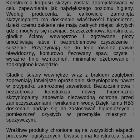
Konstrukcja korpusu skrzyni została zaprojektowana w
celu zapewnienia jak największego poziomu higieny.
Według producenta, ta całkowicie zamknięta
skrzyniopaleta ma doskonałe właściwości higieniczne,
dzięki czemu bakterie nie mają żadnych miejsc ukrytych
gdzie mogłyby się rozwijać. Bezszczelinowa konstrukcja,
gładkie ściany wewnętrzne i zgrzewane płozy
umożliwiają łatwe i bezproblemowe czyszczenie i
suszenie. Przyczyniają się do tego również prawie
niewidoczny, konturowo frezowany spaw, czyste i
wyraźne linie wzmocnień, minimalne ożebrowanie i
zaokrąglone krawędzie.
Gładkie ściany wewnętrze wraz z brakiem zagłębień
zapewniają łatwiejsze opróżnianie skrzyniopalety nawet
w przypadku zamrożonej zawartości. Bezszczelinowa i
bezżebrowa konstrukcja nowej higienicznej
skrzyniopalety zapewnia niezawodną ochronę przed
zanieczyszczeniami i wnikaniem wody. Dzięki temu HB3
doskonale nadaje się do zastosowań higienicznych i
pomieszczeń czystych w przemyśle mięsnym i
spożywczym.
Wrażliwe produkty chronione są na wszystkich etapach
procesów logistycznych. Dwuścienna konstrukcja ścian