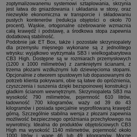
zoptymalizowanemu systemowi sztaplowania, skrzynia
jest łatwa do gniazdowania i układania w stosy, oraz
niezwykle ekonomiczna w transporcie i składowaniu
pustych kontenerów (redukcja objętości o około 70
procent). Wąskie, ortogonalne ożebrowanie wzmacnia
całą krawędź i podstawę, a środkowa stopa zapewnia
dodatkową stabilność.
Podobnie jak ET Box, także i pozostałe skrzyniopalety
dla przemysłu mięsnego wykonane są z jednolitego
wtrysku: wyjątkowo wytrzymała SB3 i wielkogabarytowa
CB3 High. Dostępne są w rozmiarach przemysłowych
(1200 x 1000 milimetrów) z zamkniętymi ścianami, z
trzema płozami wzdłużnymi lub dziewięcioma stopami.
Opcjonalnie z otworem spustowym lub dopasowanymi do
potrzeb klienta pokrywami, obie są łatwe do opróżnienia,
czyszczenia i suszenia dzięki bezspoinowej konstrukcji i
gładkim ścianom wewnętrznym. Skrzyniopaleta SB3 ma
wysokość 790 milimetrów, pojemność 610 litrów,
ładowność 700 kilogramów, waży od 39 do 43
kilogramów i posiada specjalnie wyprofilowaną krawędź
górną. Szczególnie stabilna wersja z płozami zapewnia
możliwość bezpiecznego opróżniania przechyłowego na
wywrotnicy. Idealna do produktów objętościowych CB3
High ma wysokość 1140 milimetrów, pojemność około
1000 litrów i wagę 46 lub 49 kilogramów. Mocne