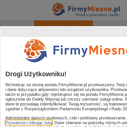
Portal o rynku mięsa i wędlin
+ Promuj produkty
O portalu
Reklama
Kontakt
Rejestracja / Logowanie
Powered by
Translate
Drogi Użytkowniku!
Wchodząc na stronę portalu FirmyMiesne.pl przetwarzamy Twój adr
i dane dotyczące aktywności lub urządzeń użytkownika. Przetw
Handel / Gastronomia
także w przypadku gdy: rejestrujesz się na portalu FirmyMiesne.
ogłoszenie do Giełdy Mięsnej lub chcesz zamówić usługi online.
Strefa sklep mięsny
dane te pozwalają zidentyfikować Twoją tożsamość, są traktowa
zgodnie z Rozporządzeniem Parlamentu Europejskiego i Rady 2
Zaopatrzenie i usługi
Administrator danych osobowych, cele i podstawy przetwarzania
Strefa marek
Prywatności klikając tutaj
. Dane zbierane na potrzeby różnych u