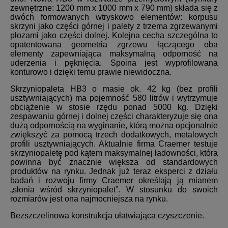
zewnętrzne: 1200 mm x 1000 mm x 790 mm) składa się z
dwóch formowanych wtryskowo elementów: korpusu
skrzyni jako części górnej i palety z trzema zgrzewanymi
płozami jako części dolnej. Kolejna cecha szczególna to
opatentowana geometria zgrzewu łączącego oba
elementy zapewniająca maksymalną odporność na
uderzenia i pęknięcia. Spoina jest wyprofilowana
konturowo i dzięki temu prawie niewidoczna.
Skrzyniopaleta HB3 o masie ok. 42 kg (bez profili
usztywniających) ma pojemność 580 litrów i wytrzymuje
obciążenie w stosie rzędu ponad 5000 kg. Dzięki
zespawaniu górnej i dolnej części charakteryzuje się ona
dużą odpornością na wyginanie, którą można opcjonalnie
zwiększyć za pomocą trzech dodatkowych, metalowych
profili usztywniających. Aktualnie firma Craemer testuje
skrzyniopaletę pod kątem maksymalnej ładowności, która
powinna być znacznie
większa od standardowych
produktów na rynku. Jednak już teraz eksperci z działu
badań i rozwoju firmy Craemer określają ją mianem
„słonia wśród skrzyniopalet”. W stosunku do swoich
rozmiarów jest ona najmocniejsza na rynku.
Bezszczelinowa konstrukcja ułatwiająca czyszczenie.