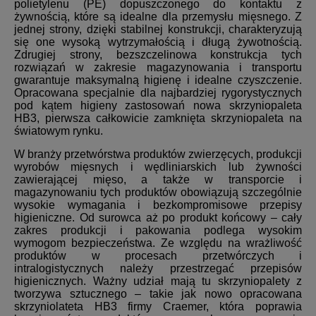
polietylenu (PE) dopuszczonego do kontaktu z
żywnością, które są idealne dla przemysłu mięsnego. Z
jednej strony, dzięki stabilnej konstrukcji, charakteryzują
się one wysoką wytrzymałością i długą żywotnością.
Zdrugiej strony, bezszczelinowa konstrukcja tych
rozwiązań w zakresie magazynowania i transportu
gwarantuje maksymalną higienę i idealne czyszczenie.
Opracowana specjalnie dla najbardziej rygorystycznych
pod kątem higieny zastosowań nowa skrzyniopaleta
HB3, pierwsza całkowicie zamknięta skrzyniopaleta na
światowym rynku.
W branży przetwórstwa produktów zwierzęcych, produkcji
wyrobów mięsnych i wędliniarskich lub żywności
zawierającej mięso, a także w transporcie i
magazynowaniu tych produktów obowiązują szczególnie
wysokie wymagania i bezkompromisowe przepisy
higieniczne. Od surowca aż po produkt końcowy – cały
zakres produkcji i pakowania podlega wysokim
wymogom bezpieczeństwa. Ze względu na wrażliwość
produktów w procesach przetwórczych i
intralogistycznych należy przestrzegać przepisów
higienicznych. Ważny udział mają tu skrzyniopalety z
tworzywa sztucznego – takie jak nowo opracowana
skrzyniolateta HB3 firmy Craemer, która poprawia