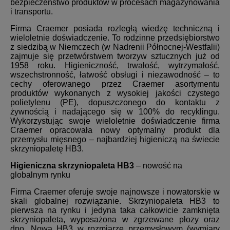
bezpieczeństwo produktów w procesach magazynowania
i transportu.
Firma Craemer posiada rozległą wiedzę techniczną i
wieloletnie doświadczenie. To rodzinne przedsiębiorstwo
z siedzibą w Niemczech (w Nadrenii Północnej-Westfalii)
zajmuje się przetwórstwem tworzyw sztucznych już od
1958 roku. Higieniczność, trwałość, wytrzymałość,
wszechstronność, łatwość obsługi i niezawodność – to
cechy oferowanego przez Craemer asortymentu
produktów wykonanych z wysokiej jakości czystego
polietylenu (PE), dopuszczonego do kontaktu z
żywnością i nadającego się w 100% do recyklingu.
Wykorzystując swoje wieloletnie doświadczenie firma
Craemer opracowała nowy optymalny produkt dla
przemysłu mięsnego – najbardziej higieniczą na świecie
skrzyniopaletę HB3.
Higieniczna skrzyniopaleta HB3
– nowość na
globalnym rynku
Firma Craemer oferuje swoje najnowsze i nowatorskie w
skali globalnej rozwiązanie. Skrzyniopaleta HB3 to
pierwsza na rynku i jedyna taka całkowicie zamknięta
skrzyniopaleta, wyposażona w zgrzewane płozy oraz
dno. Nowa HB3 w rozmiarze przemysłowym (wymiary