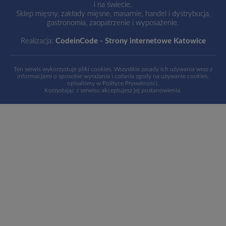
i na świecie.
Sklep mięsny, zakłady mięsne, masarnie, handel i dystrybucja,
gastronomia, zaopatrzenie i wyposażenie.
Realizacja:
CodeinCode - Strony internetowe Katowice
Ten serwis wykorzystuje pliki cookies. Wszystkie zasady ich używania wraz z
informacjami o sposobie wyrażania i cofania zgody na używanie cookies,
opisaliśmy w
Polityce Prywatności
.
Korzystając z serwisu akceptujesz jej postanowienia.