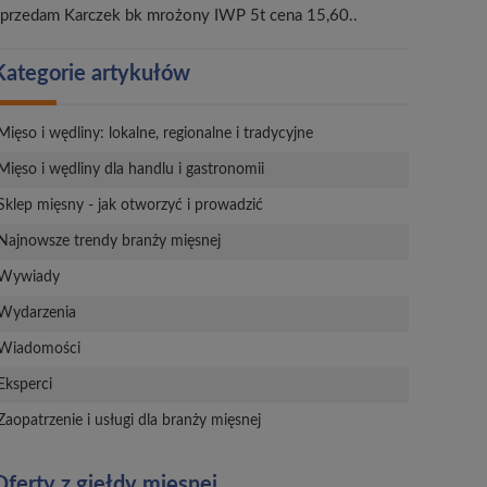
przedam Karczek bk mrożony IWP 5t cena 15,60..
Kategorie artykułów
Mięso i wędliny: lokalne, regionalne i tradycyjne
Mięso i wędliny dla handlu i gastronomii
Sklep mięsny - jak otworzyć i prowadzić
Najnowsze trendy branży mięsnej
Wywiady
Wydarzenia
Wiadomości
Eksperci
Zaopatrzenie i usługi dla branży mięsnej
Oferty z giełdy mięsnej