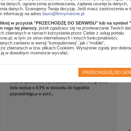
nia danych, ograniczenia przetwarzania, żądania usunięcia danych,
enia danych. Szanujemy Twoja decyzję. Jeśli masz zastrzeżenia w te
am informację na adres
biuro@firmymiesne.pl
omości
>
Z kraju i ze świata / te kategorie łączą się/
kliknij w przycisk "PRZECHODZĘ DO SERWISU" lub na symbol 
 rogu tej planszy
, jeżeli zgadzasz się na przetwarzanie Twoich d
 ze świata / te kategorie łączą się/
h zbieranych w ramach korzystania przez Ciebie z usług portalu
ne.pl, w tym ze stron internetowych i innych funkcjonalności,
anych zarówno w wersji "komputerowej", jak i "mobile",
kże zbieranych w tzw. plikach Cookiem. Wyrażenie zgody jest dobro
Ceny prosiąt na targowiskach w Polsce
 ją w dowolnym momencie wycofać.
Cena maksymalna prosiąt jaką trzeba było zapłacić na
polskich targowiskach w okresie 6-12.11.2017 r.
PRZECHODZĘ DO SE
wynosiła 240 zł/kg,a cena minimalna 150 zł/kg, cena
średnia uplasowała się na poziomie 191,07 zł/kg. Cena
była wyższa o 8,9% w stosunku do tygodnia
poprzedniego,a w poró...