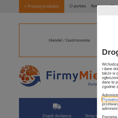
+ Promuj produkty
O portalu
Reklama
Kon
Handel / Gastronomia
Stre
Dro
Wchodząc
i dane d
także w p
ogłoszen
dane te 
Portal o rynku mię
zgodnie 
Administ
Prywatnoś
przetwar
administ
Znajdź dostawcę
Sklep branży mięsn
Pamiętaj