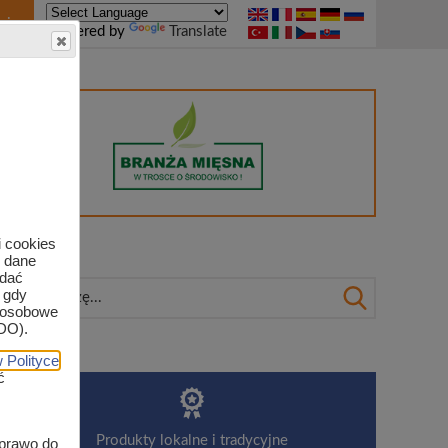
nie
Powered by
Translate
 marek
i cookies
e dane
odać
 gdy
e osobowe
DO).
 Polityce
ć
dowiska
Produkty lokalne i tradycyjne
 prawo do