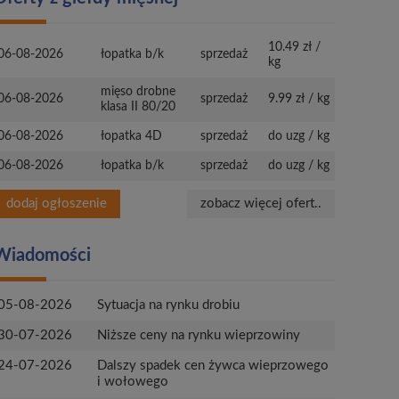
10.49 zł /
06-08-2026
łopatka b/k
sprzedaż
kg
mięso drobne
06-08-2026
sprzedaż
9.99 zł / kg
klasa II 80/20
06-08-2026
łopatka 4D
sprzedaż
do uzg / kg
06-08-2026
łopatka b/k
sprzedaż
do uzg / kg
dodaj ogłoszenie
zobacz więcej ofert..
Wiadomości
05-08-2026
Sytuacja na rynku drobiu
30-07-2026
Niższe ceny na rynku wieprzowiny
24-07-2026
Dalszy spadek cen żywca wieprzowego
i wołowego