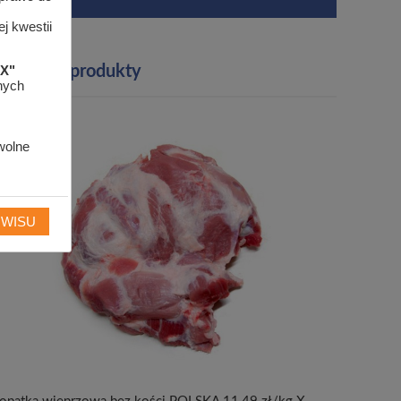
j kwestii
"X"
Polecane produkty
anych
wolne
RWISU