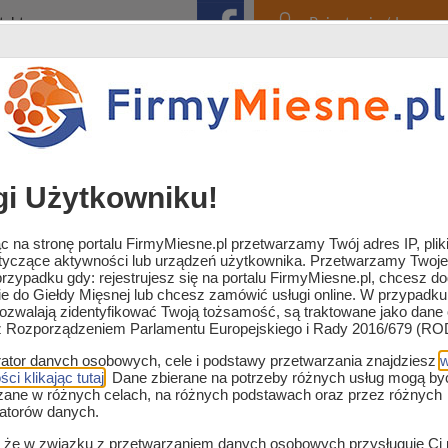
takt
Rejestracja / Logowa
fa sklep mięsny
Zaopatrzenie i usługi
Strefa
gi Użytkowniku!
 na stronę portalu FirmyMiesne.pl przetwarzamy Twój adres IP, plik
otyczące aktywności lub urządzeń użytkownika. Przetwarzamy Twoj
rzypadku gdy: rejestrujesz się na portalu FirmyMiesne.pl, chcesz d
ie do Giełdy Mięsnej lub chcesz zamówić usługi online. W przypadku
pozwalają zidentyfikować Twoją tożsamość, są traktowane jako dan
sa i wędlin
z Rozporządzeniem Parlamentu Europejskiego i Rady 2016/679 (RO
rator danych osobowych, cele i podstawy przetwarzania znajdziesz
w
ci klikając tutaj
. Dane zbierane na potrzeby różnych usług mogą by
zane w różnych celach, na różnych podstawach oraz przez różnych
ratorów danych.
ej
Giełda branży mięsnej B2B
Branża mięsna dla śro
, że w związku z przetwarzaniem danych osobowych przysługuje Ci