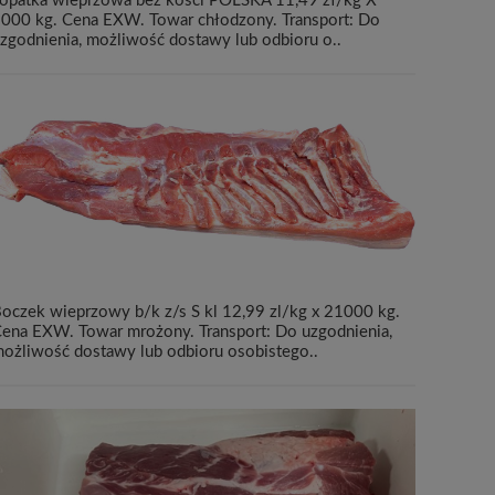
opatka wieprzowa bez kości POLSKA 11,49 zł/kg X
000 kg. Cena EXW. Towar chłodzony. Transport: Do
zgodnienia, możliwość dostawy lub odbioru o..
oczek wieprzowy b/k z/s S kl 12,99 zl/kg x 21000 kg.
ena EXW. Towar mrożony. Transport: Do uzgodnienia,
ożliwość dostawy lub odbioru osobistego..