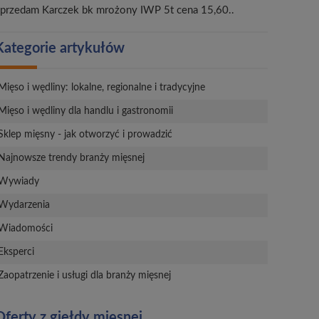
przedam Karczek bk mrożony IWP 5t cena 15,60..
Kategorie artykułów
Mięso i wędliny: lokalne, regionalne i tradycyjne
Mięso i wędliny dla handlu i gastronomii
Sklep mięsny - jak otworzyć i prowadzić
Najnowsze trendy branży mięsnej
Wywiady
Wydarzenia
Wiadomości
Eksperci
Zaopatrzenie i usługi dla branży mięsnej
Oferty z giełdy mięsnej