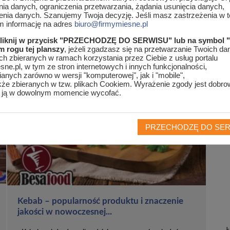
nia danych, ograniczenia przetwarzania, żądania usunięcia danych,
enia danych. Szanujemy Twoja decyzję. Jeśli masz zastrzeżenia w te
am informację na adres
biuro@firmymiesne.pl
uły
>
MIESOZERCY.pl - strefa konsumenta
kliknij w przycisk "PRZECHODZĘ DO SERWISU" lub na symbol 
 rogu tej planszy
, jeżeli zgadzasz się na przetwarzanie Twoich d
SOZERCY.pl - strefa konsumenta
h zbieranych w ramach korzystania przez Ciebie z usług portalu
ne.pl, w tym ze stron internetowych i innych funkcjonalności,
anych zarówno w wersji "komputerowej", jak i "mobile",
kże zbieranych w tzw. plikach Cookiem. Wyrażenie zgody jest dobro
 ją w dowolnym momencie wycofać.
PRZECHODZĘ DO SE
Kebab – popularność produktu i znaczenie
jakości w nowoczesnej...