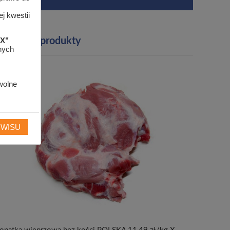
j kwestii
"X"
Polecane produkty
anych
wolne
RWISU