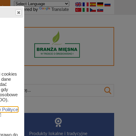
nie
Powered by
Translate
 marek
i cookies
e dane
odać
 gdy
e osobowe
DO).
 Polityce
ć
dowiska
Produkty lokalne i tradycyjne
 prawo do