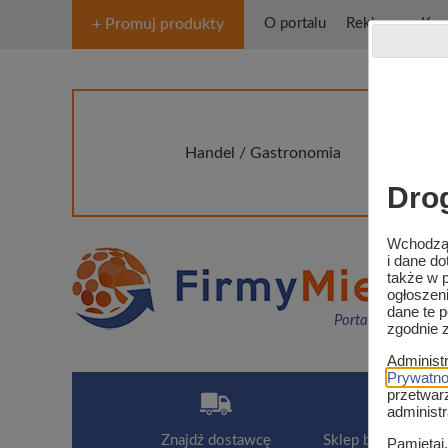
+ Promuj produkty
O portalu
Reklama
Kon
Handel / Gastronomia
Stre
Dro
Wchodząc
i dane d
także w p
ogłoszen
dane te 
Portal o rynku mię
zgodnie 
Administ
Prywatnoś
przetwar
administ
Znajdź dostawcę
Sklep branży mięsn
Pamiętaj