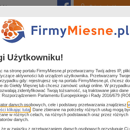
takt
Rejestracja / Logowa
fa sklep mięsny
Zaopatrzenie i usługi
Strefa
gi Użytkowniku!
 na stronę portalu FirmyMiesne.pl przetwarzamy Twój adres IP, plik
otyczące aktywności lub urządzeń użytkownika. Przetwarzamy Twoj
rzypadku gdy: rejestrujesz się na portalu FirmyMiesne.pl, chcesz d
ie do Giełdy Mięsnej lub chcesz zamówić usługi online. W przypadku
pozwalają zidentyfikować Twoją tożsamość, są traktowane jako dan
sa i wędlin
z Rozporządzeniem Parlamentu Europejskiego i Rady 2016/679 (RO
rator danych osobowych, cele i podstawy przetwarzania znajdziesz
w
ci klikając tutaj
. Dane zbierane na potrzeby różnych usług mogą by
zane w różnych celach, na różnych podstawach oraz przez różnych
ratorów danych.
ej
Giełda branży mięsnej B2B
Branża mięsna dla śro
, że w związku z przetwarzaniem danych osobowych przysługuje Ci