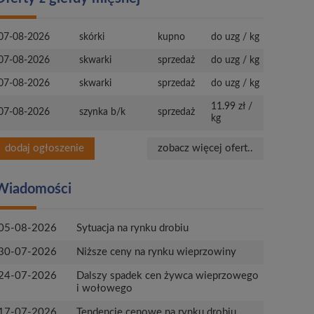
07-08-2026
skórki
kupno
do uzg / kg
07-08-2026
skwarki
sprzedaż
do uzg / kg
07-08-2026
skwarki
sprzedaż
do uzg / kg
11.99 zł /
07-08-2026
szynka b/k
sprzedaż
kg
dodaj ogłoszenie
zobacz więcej ofert..
Wiadomości
05-08-2026
Sytuacja na rynku drobiu
30-07-2026
Niższe ceny na rynku wieprzowiny
24-07-2026
Dalszy spadek cen żywca wieprzowego
i wołowego
17-07-2026
Tendencje cenowe na rynku drobiu