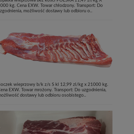
opatka wieprzowa bez kości POLSKA 11,49 zł/kg X
000 kg. Cena EXW. Towar chłodzony. Transport: Do
zgodnienia, możliwość dostawy lub odbioru o..
oczek wieprzowy b/k z/s S kl 12,99 zl/kg x 21000 kg.
ena EXW. Towar mrożony. Transport: Do uzgodnienia,
ożliwość dostawy lub odbioru osobistego..