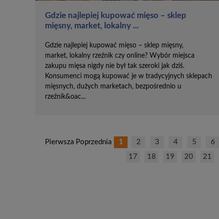
Gdzie najlepiej kupować mięso – sklep
mięsny, market, lokalny ...
Gdzie najlepiej kupować mięso – sklep mięsny,
market, lokalny rzeźnik czy online? Wybór miejsca
zakupu mięsa nigdy nie był tak szeroki jak dziś.
Konsumenci mogą kupować je w tradycyjnych sklepach
mięsnych, dużych marketach, bezpośrednio u
rzeźnik&oac...
Pierwsza Poprzednia
1
2
3
4
5
6
17
18
19
20
21