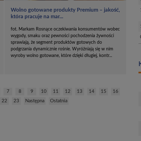
Wolno gotowane produkty Premium – jakość,
która pracuje na mar...
fot. Markam Rosnące oczekiwania konsumentów wobec
wygody, smaku oraz pewności pochodzenia żywności
sprawiają, że segment produktów gotowych do
podgrzania dynamicznie rośnie. Wyróżniają się w nim
wyroby wolno gotowane, które dzięki długiej, kontr...
7
8
9
10
11
12
13
14
15
16
22
23
Następna
Ostatnia