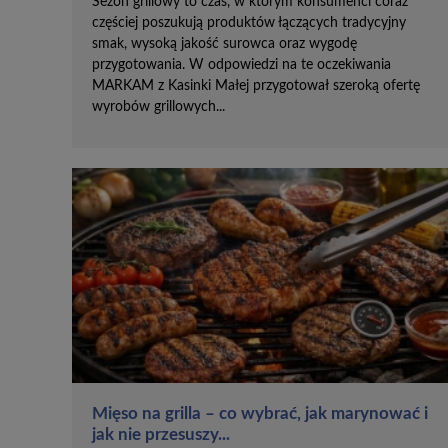
Sezon grillowy to czas, w którym konsumenci coraz
częściej poszukują produktów łączących tradycyjny
smak, wysoką jakość surowca oraz wygodę
przygotowania. W odpowiedzi na te oczekiwania
MARKAM z Kasinki Małej przygotował szeroką ofertę
wyrobów grillowych...
Mięso na grilla – co wybrać, jak marynować i
jak nie przesuszy...