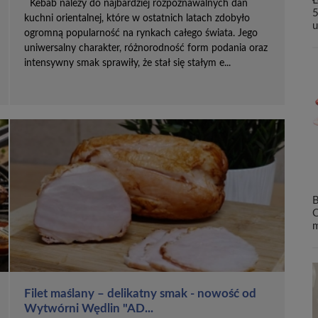
Ł
Kebab należy do najbardziej rozpoznawalnych dań
5
kuchni orientalnej, które w ostatnich latach zdobyło
u
ogromną popularność na rynkach całego świata. Jego
uniwersalny charakter, różnorodność form podania oraz
intensywny smak sprawiły, że stał się stałym e...
B
C
m
Filet maślany – delikatny smak - nowość od
Wytwórni Wędlin "AD...