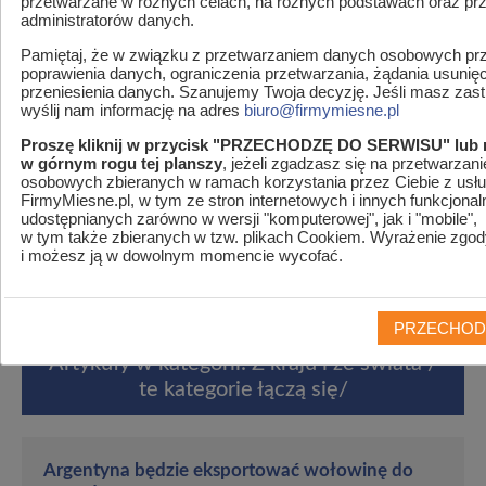
przetwarzane w różnych celach, na różnych podstawach oraz pr
administratorów danych.
Pamiętaj, że w związku z przetwarzaniem danych osobowych prz
poprawienia danych, ograniczenia przetwarzania, żądania usunię
przeniesienia danych. Szanujemy Twoja decyzję. Jeśli masz zastr
wyślij nam informację na adres
biuro@firmymiesne.pl
Proszę kliknij w przycisk "PRZECHODZĘ DO SERWISU" lub 
w górnym rogu tej planszy
, jeżeli zgadzasz się na przetwarzan
osobowych zbieranych w ramach korzystania przez Ciebie z usłu
FirmyMiesne.pl, w tym ze stron internetowych i innych funkcjonal
udostępnianych zarówno w wersji "komputerowej", jak i "mobile",
MENU
w tym także zbieranych w tzw. plikach Cookiem. Wyrażenie zgod
i możesz ją w dowolnym momencie wycofać.
Jesteś w
Firmymiesne.pl
>
Artykuły
>
W kategorii:
Wiadomości
>
Z kraju i ze świata / te kategorie łączą się/
PRZECHOD
Artykuły w kategorii: Z kraju i ze świata /
te kategorie łączą się/
Argentyna będzie eksportować wołowinę do