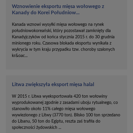
Wznowienie eksportu mięsa wołowego z
Kanady do Korei Południow...
Kanada wznowi wysyłki mięsa wołowego na rynek
południowokoreański, który pozostawał zamknięty dla
Kanadyjczyków od końca stycznia 2015 r. do 30 grudnia
minionego roku. Czasowa blokada eksportu wynikała z
wykrycia w tym kraju przypadku tzw. choroby szalonych
kr&oac...
Litwa zwiększyła eksport mięsa halal
W 2015 r. Litwa wyeksportowała 420 ton wołowiny
wyprodukowanej zgodnie z zasadami uboju rytualnego, co
stanowiło około 11% całego mięsa wołowego
wywiezionego z Litwy (3770 ton). Blisko 100 ton sprzedano
do Libanu, 50 ton do Egiptu, reszta zaś trafiła do
społeczności żydowskich ...