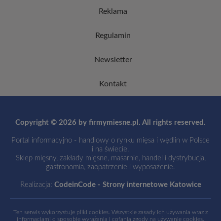
Reklama
Regulamin
Newsletter
Kontakt
Copyright © 2026 by firmymiesne.pl. All rights reserved.
Portal informacyjno - handlowy o rynku mięsa i wędlin w Polsce
i na świecie.
Sklep mięsny, zakłady mięsne, masarnie, handel i dystrybucja,
gastronomia, zaopatrzenie i wyposażenie.
Realizacja:
CodeinCode - Strony internetowe Katowice
Ten serwis wykorzystuje pliki cookies. Wszystkie zasady ich używania wraz z
informacjami o sposobie wyrażania i cofania zgody na używanie cookies,