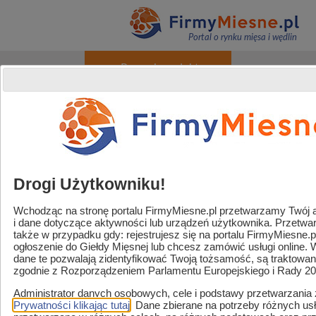
Portal o rynku mięsa i wędlin
+ Promuj produkty
O portalu
Reklama
Kontakt
Rejestracja / Logowanie
Powered by
Translate
Drogi Użytkowniku!
Wchodząc na stronę portalu FirmyMiesne.pl przetwarzamy Twój adr
i dane dotyczące aktywności lub urządzeń użytkownika. Przetw
Handel / Gastronomia
także w przypadku gdy: rejestrujesz się na portalu FirmyMiesne.
ogłoszenie do Giełdy Mięsnej lub chcesz zamówić usługi online.
Strefa sklep mięsny
dane te pozwalają zidentyfikować Twoją tożsamość, są traktowa
zgodnie z Rozporządzeniem Parlamentu Europejskiego i Rady 2
Zaopatrzenie i usługi
Administrator danych osobowych, cele i podstawy przetwarzania
Strefa marek
Prywatności klikając tutaj
. Dane zbierane na potrzeby różnych u